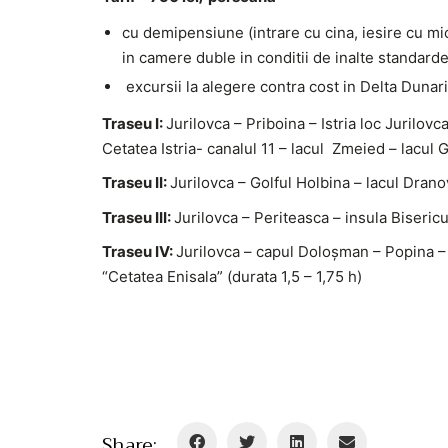
cu demipensiune (intrare cu cina, iesire cu m
in camere duble in conditii de inalte standarde 
excursii la alegere contra cost in Delta Dunarii
Traseu I:
Jurilovca – Priboina – Istria loc Jurilov
Cetatea Istria- canalul 11 – lacul Zmeied – lacul G
Traseu II:
Jurilovca – Golful Holbina – lacul Drano
Traseu III:
Jurilovca – Periteasca – insula Bisericut
Traseu IV:
Jurilovca – capul Doloșman – Popina – 
“Cetatea Enisala” (durata 1,5 – 1,75 h)
Share: