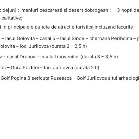
ic dejun) ; meniuri pescaresti si desert dobrogean ; 3 nopti d
calitative;
 in principalele puncte de atractie turistica incluzand lacurile .
ca – lacul Golovita – canal 5 – lacul Sinoe – cherhana Periboina – 
olovita – loc. Jurilovca (durata 2 – 2,5 h)
v – canal Dranov – insula Lipovenilor (durata 3 – 3,5 h)
ei – Gura Portitei – loc. Jurilovca (durata 2 h)
Golf Popina Bisericuța Rusească – Golf Jurilovca situl arheolog